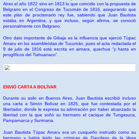
Aires el año 1822 sino en 1813 lo que coincide con la propuesta de
Belgrano en el Congreso de Tucumán de 1816, asegurando que
este plan de proclamarlo rey fue, sabiendo que Juan Bautista
estaba en Argentina, y que incluso, según afirma, se conoció
personalmente con Belgrano.
Otro dato importante de Gibaja es la influencia que ejerció Túpac
Amaru en los asambleístas de Tucumán, pues el acta redactada el
9 de julio de 1816 está escrita en aimara, quechua “y hasta en
jeroglíficos del Tiahuanaco”.
ENVIÓ CARTA A BOLÍVAR
Durante su asilo en Buenos Aires, Juan Bautista escribió incluso
una carta a Simón Bolívar en 1825, que fue contestada por el
libertador, donde le expresa su admiración por haber alcanzado la
libertad con la que soñó su hermano el cacique de Tungasuca,
Pampamarca y Surimana.
Juan Bautista Túpac Amaru era un cusqueño instruido como su
hermano y había leído las crónicas de Garcilaso de la Vega