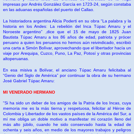
impresas por Andrés González García en 1723-24, según constaba
en las aduanas españolas del puerto del Callao.
La historiadora argentina Alicia Poderti en su obra “La palabra y la
historia en los Andes: La rebelión del Inca Túpac Amaru y el
Noroeste argentino” ,dice que el 15 de mayo de 1825 Juan
Bautista Túpac Amaru a los 86 años de edad, patriota y prócer
peruano a quien los peruanos no hemos aún reivindicado, escribió
una carta a Simón Bolívar, aprovechando que el libertador hacía un
viaje por Arequipa, Cuzco, Puno, La Paz, Potosí y otras provincias
altoperuanas.
En esa misiva a Bolívar, el anciano Túpac Amaru felicitaba al
“Genio del Siglo de América” por continuar la obra de su hermano
José Gabriel Túpac Amaru:
MI VENERADO HERMANO
“Si ha sido un deber de los amigos de la Patria de los Incas, cuya
memoria me es la más tierna y respetuosa, felicitar al Héroe de
Colombia y Libertador de los vastos países de la América del Sur, a
mí me obliga un doble motivo a manifestar mi corazón lleno del
más alto júbilo, cuando he sido conservado hasta la edad de
ochenta y seis años, en medio de los mayores trabajos y peligros