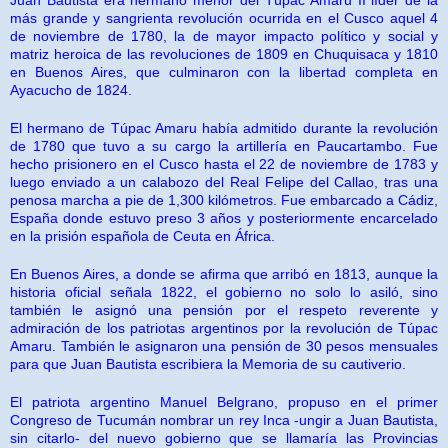
más grande y sangrienta revolución ocurrida en el Cusco aquel 4
de noviembre de 1780, la de mayor impacto político y social y
matriz heroica de las revoluciones de 1809 en Chuquisaca y 1810
en Buenos Aires, que culminaron con la libertad completa en
Ayacucho de 1824.
El hermano de Túpac Amaru había admitido durante la revolución
de 1780 que tuvo a su cargo la artillería en Paucartambo. Fue
hecho prisionero en el Cusco hasta el 22 de noviembre de 1783 y
luego enviado a un calabozo del Real Felipe del Callao, tras una
penosa marcha a pie de 1,300 kilómetros. Fue embarcado a Cádiz,
España donde estuvo preso 3 años y posteriormente encarcelado
en la prisión española de Ceuta en África.
En Buenos Aires, a donde se afirma que arribó en 1813, aunque la
historia oficial señala 1822, el gobierno no solo lo asiló, sino
también le asignó una pensión por el respeto reverente y
admiración de los patriotas argentinos por la revolución de Túpac
Amaru. También le asignaron una pensión de 30 pesos mensuales
para que Juan Bautista escribiera la Memoria de su cautiverio.
El patriota argentino Manuel Belgrano, propuso en el primer
Congreso de Tucumán nombrar un rey Inca -ungir a Juan Bautista,
sin citarlo- del nuevo gobierno que se llamaría las Provincias