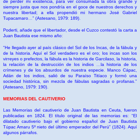
de perder mi existencia, para ver consumada la obra grande y
siempre justa que nos pondría en el goce de nuestros derechos y
nuestra libertad; a ella propendió mi hermano José Gabriel
Tupacamaro…” (Astesano, 1979: 189).
Poderti, añade que el libertador, desde el Cuzco contestó la carta a
Juan Bautista ese mismo año:
“He llegado ayer al país clásico del Sol de los Incas, de la fábula y
de la historia. Aquí el Sol verdadero es el oro; los incas son los
virreyes o prefectos, la fábula es la historia de Garcilaso, la historia,
la relación de la destrucción de los indios …la historia de los
crímenes y de los absurdos de nuestra especie. Manco Cápac,
Adán de los indios, salió de su Paraíso Titíaco y formó una
sociedad histórica, sin mezcla de fábulas sagradas o profanas.”
(Astesano, 1979: 190).
MEMORIAS DEL CAUTIVERIO
Las Memorias del cautiverio de Juan Bautista en Ceuta, fueron
publicadas en 1824. El título original de las memorias es: “El
dilatado cautiverio bajo el gobierno español de Juan Bautista
Túpac Amaru 5º nieto del último emperador del Perú” (1824). Aquí
algunos párrafos.