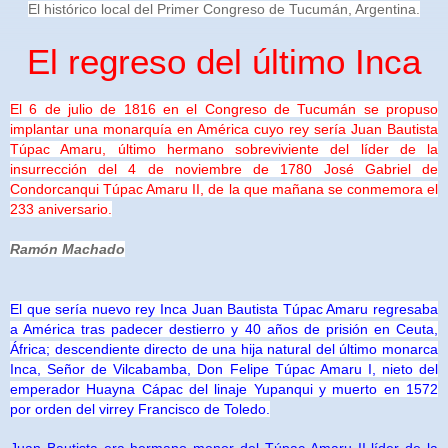
El histórico
local del Primer Congreso de Tucumán, Argentina.
El regreso del último Inca
El 6 de julio de 1816 en el Congreso de Tucumán se propuso
implantar una monarquía en América cuyo rey sería Juan Bautista
Túpac Amaru, último hermano sobreviviente del líder de la
insurrección del 4 de noviembre de 1780 José Gabriel de
Condorcanqui Túpac Amaru II, de la que mañana se conmemora el
233 aniversario.
Ramón Machado
El que sería nuevo rey Inca Juan Bautista Túpac Amaru regresaba
a América tras padecer destierro y 40 años de prisión en Ceuta,
África; descendiente directo de una hija natural del último monarca
Inca, Señor de Vilcabamba, Don Felipe Túpac Amaru I, nieto del
emperador Huayna Cápac del linaje Yupanqui y muerto en 1572
por orden del virrey Francisco de Toledo.
Juan Bautista era hermano menor del Túpac Amaru II líder de la