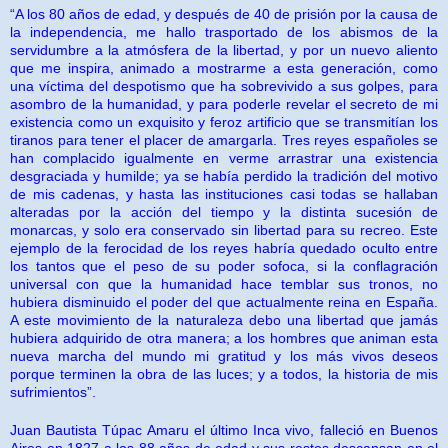
“A los 80 años de edad, y después de 40 de prisión por la causa de
la independencia, me hallo trasportado de los abismos de la
servidumbre a la atmósfera de la libertad, y por un nuevo aliento
que me inspira, animado a mostrarme a esta generación, como
una víctima del despotismo que ha sobrevivido a sus golpes, para
asombro de la humanidad, y para poderle revelar el secreto de mi
existencia como un exquisito y feroz artificio que se transmitían los
tiranos para tener el placer de amargarla. Tres reyes españoles se
han complacido igualmente en verme arrastrar una existencia
desgraciada y humilde; ya se había perdido la tradición del motivo
de mis cadenas, y hasta las instituciones casi todas se hallaban
alteradas por la acción del tiempo y la distinta sucesión de
monarcas, y solo era conservado sin libertad para su recreo. Este
ejemplo de la ferocidad de los reyes habría quedado oculto entre
los tantos que el peso de su poder sofoca, si la conflagración
universal con que la humanidad hace temblar sus tronos, no
hubiera disminuido el poder del que actualmente reina en España.
A este movimiento de la naturaleza debo una libertad que jamás
hubiera adquirido de otra manera; a los hombres que animan esta
nueva marcha del mundo mi gratitud y los más vivos deseos
porque terminen la obra de las luces; y a todos, la historia de mis
sufrimientos”.
Juan Bautista Túpac Amaru el último Inca vivo, falleció en Buenos
Aires en 1827 a los 88 años de edad y sus restos descansan en el