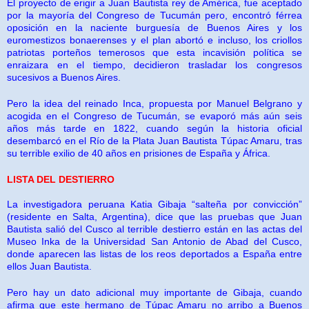
El proyecto de erigir a Juan Bautista rey de América, fue aceptado
por la mayoría del Congreso de Tucumán pero, encontró férrea
oposición en la naciente burguesía de Buenos Aires y los
euromestizos bonaerenses y el plan abortó e incluso, los criollos
patriotas porteños temerosos que esta incavisión política se
enraizara en el tiempo, decidieron trasladar los congresos
sucesivos a Buenos Aires.
Pero la idea del reinado Inca, propuesta por Manuel Belgrano y
acogida en el Congreso de Tucumán, se evaporó más aún seis
años más tarde en 1822, cuando según la historia oficial
desembarcó en el Río de la Plata Juan Bautista Túpac Amaru, tras
su terrible exilio de 40 años en prisiones de España y África.
LISTA DEL DESTIERRO
La investigadora peruana Katia Gibaja “salteña por convicción”
(residente en Salta, Argentina), dice que las pruebas que Juan
Bautista salió del Cusco al terrible destierro están en las actas del
Museo Inka de la Universidad San Antonio de Abad del Cusco,
donde aparecen las listas de los reos deportados a España entre
ellos Juan Bautista.
Pero hay un dato adicional muy importante de Gibaja, cuando
afirma que este hermano de Túpac Amaru no arribo a Buenos