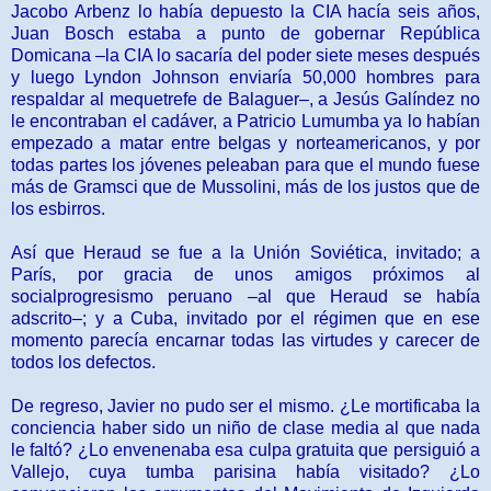
Jacobo Arbenz lo había depuesto la CIA hacía seis ­años,
Juan Bosch estaba a punto de gobernar República
Domicana –la CIA lo sacaría del poder siete meses después
y luego Lyndon Johnson enviaría 50,000 hombres para
respaldar al mequetrefe de Balaguer–, a Jesús Galíndez no
le encontraban el cadáver, a Patricio Lumumba ya lo habían
empezado a matar entre belgas y norteamericanos, y por
todas partes los jóvenes peleaban para que el mundo fuese
más de Gramsci que de Mussolini, más de los justos que de
los esbirros.
Así que Heraud se fue a la Unión Soviética, invitado; a
París, por gracia de unos amigos próximos al
socialprogresismo peruano –al que Heraud se había
adscrito–; y a Cuba, invitado por el régimen que en ese
momento parecía encarnar todas las virtudes y carecer de
todos los defectos.
De regreso, Javier no pudo ser el mismo. ¿Le mortificaba la
conciencia haber sido un niño de clase media al que nada
le faltó? ¿Lo envenenaba esa culpa gratuita que persiguió a
Vallejo, cuya tumba parisina había visitado? ¿Lo