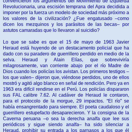
convencieron los argumentos del Movimiento de Izquierda
Revolucionaria, una escisión temprana del Apra decidida a
imponer por la fuerza un modelo de sociedad más próximo a
los valores de la civilización? ¿Fue engatusado –como
dicen los mezquinos y los parásitos de las becas– por
astutos camaradas que lo llevaron al suicidio?
Lo que se sabe es que el 15 de mayo de 1963 Javier
Heraud está huyendo de un destacamento policial que ha
dado con su paradero de guerrillero perdido en medio de la
selva. Heraud y Alain Elías, que sobreviviría
milagrosamente, van corriente abajo por el río Madre de
Dios cuando los policías los avistan. Los primeros testigos –
los que valen– dijeron que, viéndose perdidos, uno de ellos
mostró y agitó algo blanco en señal de rendición. Pero ya en
1963 era difícil rendirse en el Perú. Los policías dispararon
sus FAL calibre 7.62. Al cadáver de Heraud le contaron,
para el protocolo de la morgue, 29 impactos. “El río” se
había ensangrentado para siempre. El poeta caudaloso y el
guerrillero estupefacto desaparecieron. Y la consigna de la
Caverna peruana –o sea la derecha analfa que lee sus
periódicos y sigue siendo analfa– ha sido silenciar a
Heraud, prohibir su entrada a los parnasos a los que él