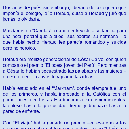
Dos años después, sin embargo, liberado de la ceguera que
imponía el colegio, leí a Heraud, quise a Heraud y juré que
jamás lo olvidaría.
Más tarde, en “Caretas”, cuando entrevisté a su familia para
una nota, percibí que a ellos –sus padres, su hermana– lo
que había hecho Heraud les parecía romántico y suicida
pero no heroico.
Heraud era mellizo generacional de César Calvo, con quien
compartió el premio “El poeta joven del Perú”. Pero mientras
a César lo habían secuestrado las palabras y las mujeres –
en ese orden–, a Javier lo raptaron las ideas.
Había estudiado en el “Markham”, donde siempre fue uno
de los primeros, y había ingresado a la Católica con el
primer puesto en Letras. Era buenmozo sin remordimientos,
talentoso hasta la precocidad, tierno y buenazo hasta la
pared de enfrente.
Con “El viaje” había ganado un premio –en esa época los
premios no se daban al toma que te doy– y con “El río”, en