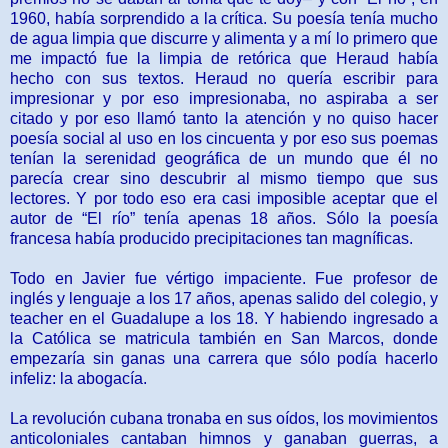
1960, había sorprendido a la crítica. Su poesía tenía mucho
de agua limpia que discurre y ­alimenta y a mí lo primero que
me impactó fue la limpia de retórica que Heraud había
hecho con sus textos. Heraud no quería escribir para
impresionar y por eso impresionaba, no aspiraba a ser
citado y por eso llamó tanto la atención y no quiso hacer
poesía social al uso en los cincuenta y por eso sus poemas
tenían la serenidad geográfica de un mundo que él no
parecía crear sino descubrir al mismo tiempo que sus
lectores. Y por todo eso era casi imposible ­aceptar que el
autor de “El río” tenía apenas 18 años. Sólo la poesía
francesa había producido precipitaciones tan magníficas.
Todo en Javier fue vértigo impaciente. Fue profesor de
inglés y lenguaje a los 17 ­años, apenas salido del colegio, y
teacher en el Guadalupe a los 18. Y habiendo ingresado a
la Católica se matricula también en San Marcos, donde
empezaría sin ganas ­una carrera que sólo podía hacerlo
infeliz: la abogacía.
La revolución cubana tronaba en sus oídos, los movimientos
anticoloniales cantaban himnos y ganaban guerras, a